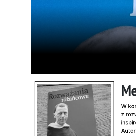
Me
W koń
z roz
inspi
Autor