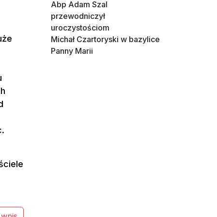
Abp Adam Szal
przewodniczył
uroczystościom
uże
Michał Czartoryski w bazylice
Panny Marii
u
ch
d
.
ściele
 wpis