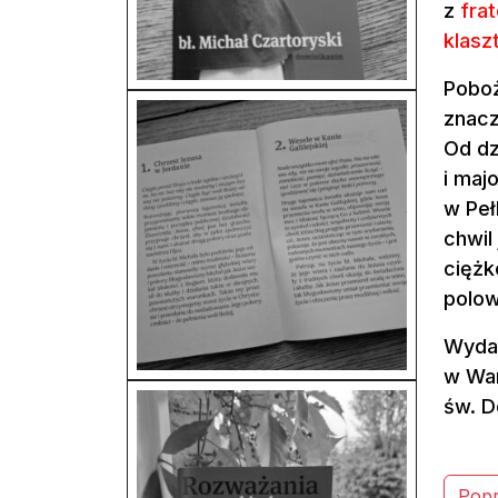
z
fra
klasz
Poboż
znacz
Od dz
i maj
w Peł
chwil
ciężk
polow
Wydaw
w War
św. D
Popr