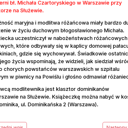
terni bł. Michała Czartoryskiego w Warszawie przy
torze na Służewie.
ność maryjna i modlitwa różańcowa miały bardzo d
enie w życiu duchowym błogosławionego Michała.
iecka uczestniczył w nabożeństwach różańcowych
owych, które odbywały się w kaplicy domowej pałac
kiniach, gdzie się wychowywał. Świadkowie ostatni
 jego życia wspominają, że widzieli, jak siedział wśró
o chorych powstańców warszawskich w szpitalu
ym w piwnicy na Powiślu i głośno odmawiał różaniec
cą modlitewnika jest klasztor dominikanów
szawie na Służewie. Książeczkę można nabyć w ko
ominika, ul. Dominikańska 2 (Warszawa).
zedni wpis
Następny