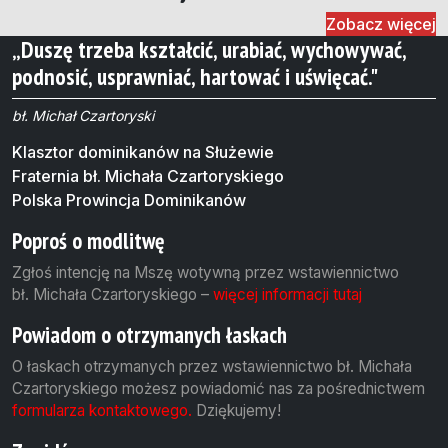
Zobacz więcej
„Duszę trzeba kształcić, urabiać, wychowywać,
podnosić, usprawniać, hartować i uświęcać."
bł. Michał Czartoryski
Klasztor dominikanów na Służewie
Fraternia bł. Michała Czartoryskiego
Polska Prowincja Dominikanów
Poproś o modlitwę
Zgłoś intencję na Mszę wotywną przez wstawiennictwo
bł. Michała Czartoryskiego –
więcej informacji tutaj
Powiadom o otrzymanych łaskach
O łaskach otrzymanych przez wstawiennictwo bł. Michała
Czartoryskiego możesz powiadomić nas za pośrednictwem
formularza kontaktowego.
Dziękujemy!