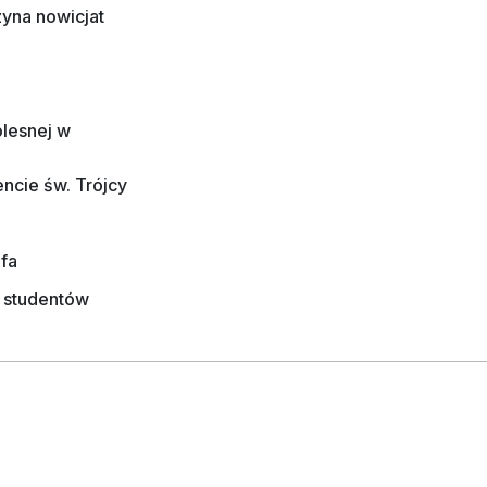
zyna nowicjat
lesnej w
ncie św. Trójcy
fa
i studentów