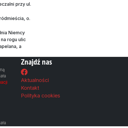
zalni przy ul.
ródmieścia, o.
udnia Niemcy
na rogu ulic
apelana, a
Znajdź nas
wną
ała
Aktualności
acji
Kontakt
Polityka cookies
ała