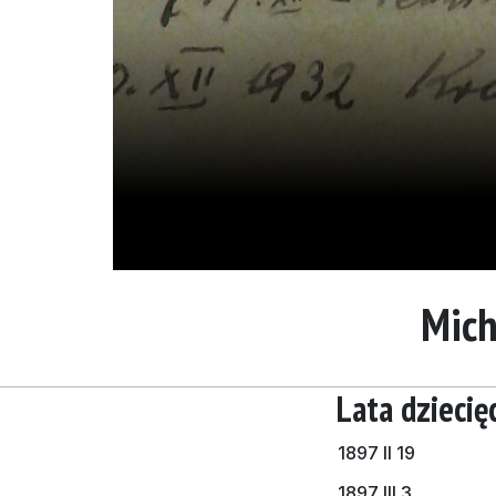
Mich
Lata dziecię
1897 II 19
1897 III 3