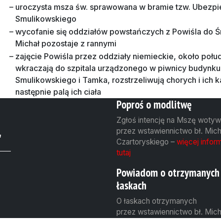
–
uroczysta msza św. sprawowana w bramie tzw. Ubezpiec
Smulikowskiego
–
wycofanie się oddziałów powstańczych z Powiśla do Ś
Michał pozostaje z rannymi
–
zajęcie Powiśla przez oddziały niemieckie, około poł
wkraczają do szpitala urządzonego w piwnicy budynku 
Smulikowskiego i Tamka, rozstrzeliwują chorych i ich k
następnie palą ich ciała
Poproś o modlitwę
Zgłoś intencję na Mszę woty
przez wstawiennictwo bł. Mich
"
Czartoryskiego –
więcej inform
tutaj
Powiadom o otrzymanych
łaskach
O łaskach otrzymanych
przez wstawiennictwo bł. Mich