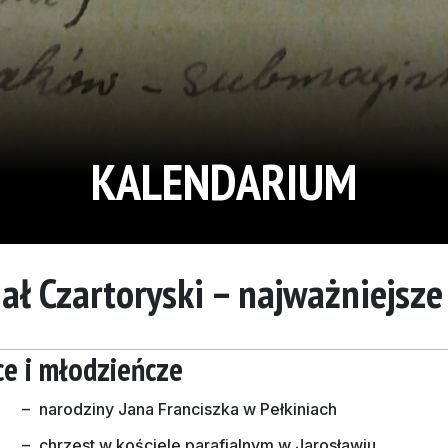
KALENDARIUM
ał Czartoryski – najważniejsze
ce i młodzieńcze
–
narodziny Jana Franciszka w Pełkiniach
–
chrzest w kościele parafialnym w Jarosławiu