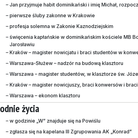
–
Jan przyjmuje habit dominikański i imię Michał, rozpoc
–
pierwsze śluby zakonne w Krakowie
–
profesja solemna w Zakonie Kaznodziejskim
–
święcenia kapłańskie w dominikańskim kościele MB Bo
Jarosławiu
–
Kraków – magister nowicjatu i braci studentów w konwe
–
Warszawa-Służew – nadzór na budową klasztoru
–
Warszawa – magister studentów, w klasztorze św. Józe
–
Kraków – magister nowicjuszy, braci konwersów i brac
–
Warszawa – ekonom klasztoru
odnie życia
–
w godzinie „W” znajduje się na Powiślu
–
zgłasza się na kapelana III Zgrupowania AK „Konrad”