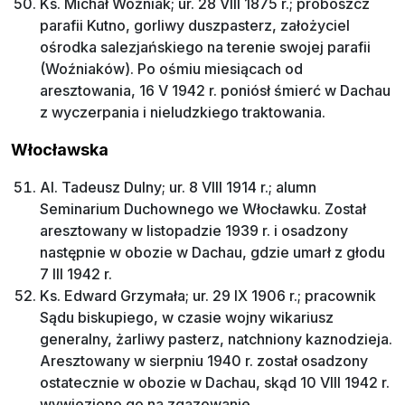
Ks. Michał Woźniak; ur. 28 VIII 1875 r.; proboszcz
parafii Kutno, gorliwy duszpasterz, założyciel
ośrodka salezjańskiego na terenie swojej parafii
(Woźniaków). Po ośmiu miesiącach od
aresztowania, 16 V 1942 r. poniósł śmierć w Dachau
z wyczerpania i nieludzkiego traktowania.
Włocławska
Al. Tadeusz Dulny; ur. 8 VIII 1914 r.; alumn
Seminarium Duchownego we Włocławku. Został
aresztowany w listopadzie 1939 r. i osadzony
następnie w obozie w Dachau, gdzie umarł z głodu
7 III 1942 r.
Ks. Edward Grzymała; ur. 29 IX 1906 r.; pracownik
Sądu biskupiego, w czasie wojny wikariusz
generalny, żarliwy pasterz, natchniony kaznodzieja.
Aresztowany w sierpniu 1940 r. został osadzony
ostatecznie w obozie w Dachau, skąd 10 VIII 1942 r.
wywieziono go na zgazowanie.