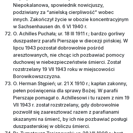
Niepokalanowa, spowiednik nowicjuszy,
podziwiany za “anielską cierpliwość” wobec
innych. Zakończył życie w obozie koncentracyjnym
w Sachsenhausen dn. 6 VI 1940 r.
O. Achilles Puchała; ur. 18 III 1911 r.; bardzo gorliwy
duszpasterz parafii Pierszaje w diecezji pińskiej. W
lipcu 1943 pozostał dobrowolnie pośród
aresztowanych, nie chcąc ich pozbawiać pomocy
duchowej w niebezpieczeństwie śmierci. Został
rozstrzelany 19 VII 1943 roku w miejscowości
Borowikowszczyzna.
O. Herman Stępień; ur. 21 X 1910 r.; kapłan zakonny,
pełen poświęcenia dla sprawy Bożej. W parafii
Pierszaje pomagał o. Achillesowi i tu razem z nim 19
VII 1943 r. został rozstrzelany, gdy dobrowolnie
pozwolił się zaaresztować razem z parafianami
skazanymi na śmierć, by ich nie pozbawiać posługi
duszpasterskiej w obliczu śmierci.