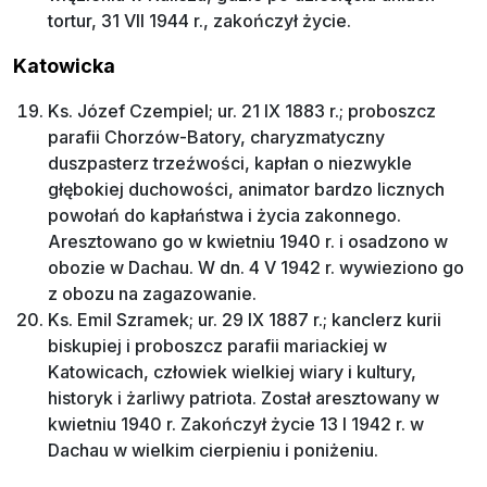
tortur, 31 VII 1944 r., zakończył życie.
Katowicka
Ks. Józef Czempiel; ur. 21 IX 1883 r.; proboszcz
parafii Chorzów-Batory, charyzmatyczny
duszpasterz trzeźwości, kapłan o niezwykle
głębokiej duchowości, animator bardzo licznych
powołań do kapłaństwa i życia zakonnego.
Aresztowano go w kwietniu 1940 r. i osadzono w
obozie w Dachau. W dn. 4 V 1942 r. wywieziono go
z obozu na zagazowanie.
Ks. Emil Szramek; ur. 29 IX 1887 r.; kanclerz kurii
biskupiej i proboszcz parafii mariackiej w
Katowicach, człowiek wielkiej wiary i kultury,
historyk i żarliwy patriota. Został aresztowany w
kwietniu 1940 r. Zakończył życie 13 I 1942 r. w
Dachau w wielkim cierpieniu i poniżeniu.