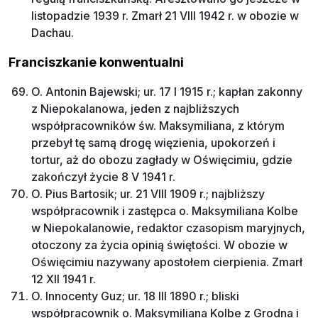
listopadzie 1939 r. Zmarł 21 VIII 1942 r. w obozie w
Dachau.
Franciszkanie konwentualni
O. Antonin Bajewski; ur. 17 I 1915 r.; kapłan zakonny
z Niepokalanowa, jeden z najbliższych
współpracowników św. Maksymiliana, z którym
przebył tę samą drogę więzienia, upokorzeń i
tortur, aż do obozu zagłady w Oświęcimiu, gdzie
zakończył życie 8 V 1941 r.
O. Pius Bartosik; ur. 21 VIII 1909 r.; najbliższy
współpracownik i zastępca o. Maksymiliana Kolbe
w Niepokalanowie, redaktor czasopism maryjnych,
otoczony za życia opinią świętości. W obozie w
Oświęcimiu nazywany apostołem cierpienia. Zmarł
12 XII 1941 r.
O. Innocenty Guz; ur. 18 III 1890 r.; bliski
współpracownik o. Maksymiliana Kolbe z Grodna i