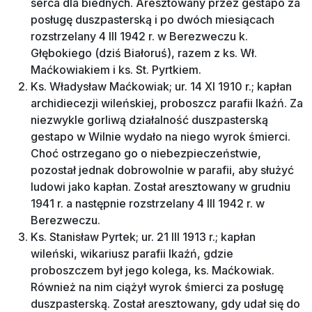
serca dla biednych. Aresztowany przez gestapo za
posługę duszpasterską i po dwóch miesiącach
rozstrzelany 4 III 1942 r. w Berezweczu k.
Głębokiego (dziś Białoruś), razem z ks. Wł.
Maćkowiakiem i ks. St. Pyrtkiem.
Ks. Władysław Maćkowiak; ur. 14 XI 1910 r.; kapłan
archidiecezji wileńskiej, proboszcz parafii Ikaźń. Za
niezwykle gorliwą działalność duszpasterską
gestapo w Wilnie wydało na niego wyrok śmierci.
Choć ostrzegano go o niebezpieczeństwie,
pozostał jednak dobrowolnie w parafii, aby służyć
ludowi jako kapłan. Został aresztowany w grudniu
1941 r. a następnie rozstrzelany 4 III 1942 r. w
Berezweczu.
Ks. Stanisław Pyrtek; ur. 21 III 1913 r.; kapłan
wileński, wikariusz parafii Ikaźń, gdzie
proboszczem był jego kolega, ks. Maćkowiak.
Również na nim ciążył wyrok śmierci za posługę
duszpasterską. Został aresztowany, gdy udał się do