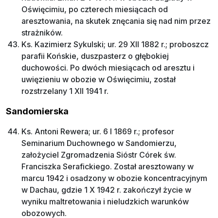
Oświęcimiu, po czterech miesiącach od
aresztowania, na skutek znęcania się nad nim przez
strażników.
Ks. Kazimierz Sykulski; ur. 29 XII 1882 r.; proboszcz
parafii Końskie, duszpasterz o głębokiej
duchowości. Po dwóch miesiącach od aresztu i
uwięzieniu w obozie w Oświęcimiu, został
rozstrzelany 1 XII 1941 r.
Sandomierska
Ks. Antoni Rewera; ur. 6 I 1869 r.; profesor
Seminarium Duchownego w Sandomierzu,
założyciel Zgromadzenia Sióstr Córek św.
Franciszka Serafickiego. Został aresztowany w
marcu 1942 i osadzony w obozie koncentracyjnym
w Dachau, gdzie 1 X 1942 r. zakończył życie w
wyniku maltretowania i nieludzkich warunków
obozowych.