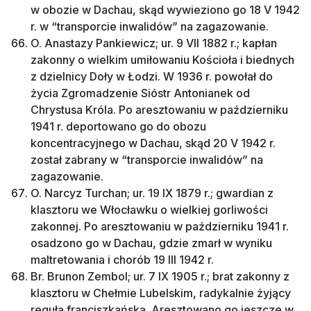
w obozie w Dachau, skąd wywieziono go 18 V 1942
r. w “transporcie inwalidów” na zagazowanie.
O. Anastazy Pankiewicz; ur. 9 VII 1882 r.; kapłan
zakonny o wielkim umiłowaniu Kościoła i biednych
z dzielnicy Doły w Łodzi. W 1936 r. powołał do
życia Zgromadzenie Sióstr Antonianek od
Chrystusa Króla. Po aresztowaniu w październiku
1941 r. deportowano go do obozu
koncentracyjnego w Dachau, skąd 20 V 1942 r.
został zabrany w “transporcie inwalidów” na
zagazowanie.
O. Narcyz Turchan; ur. 19 IX 1879 r.; gwardian z
klasztoru we Włocławku o wielkiej gorliwości
zakonnej. Po aresztowaniu w październiku 1941 r.
osadzono go w Dachau, gdzie zmarł w wyniku
maltretowania i chorób 19 III 1942 r.
Br. Brunon Zembol; ur. 7 IX 1905 r.; brat zakonny z
klasztoru w Chełmie Lubelskim, radykalnie żyjący
regułą franciszkańską. Aresztowano go jeszcze w