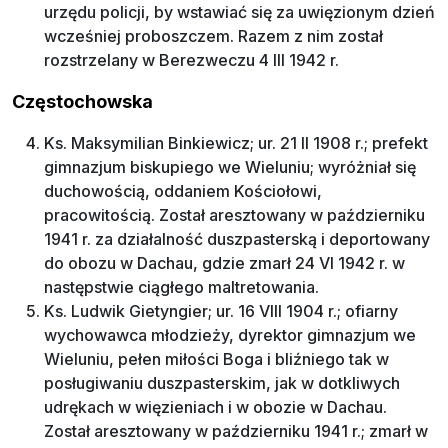
urzędu policji, by wstawiać się za uwięzionym dzień
wcześniej proboszczem. Razem z nim został
rozstrzelany w Berezweczu 4 III 1942 r.
Częstochowska
Ks. Maksymilian Binkiewicz; ur. 21 II 1908 r.; prefekt
gimnazjum biskupiego we Wieluniu; wyróżniał się
duchowością, oddaniem Kościołowi,
pracowitością. Został aresztowany w październiku
1941 r. za działalność duszpasterską i deportowany
do obozu w Dachau, gdzie zmarł 24 VI 1942 r. w
następstwie ciągłego maltretowania.
Ks. Ludwik Gietyngier; ur. 16 VIII 1904 r.; ofiarny
wychowawca młodzieży, dyrektor gimnazjum we
Wieluniu, pełen miłości Boga i bliźniego tak w
posługiwaniu duszpasterskim, jak w dotkliwych
udrękach w więzieniach i w obozie w Dachau.
Został aresztowany w październiku 1941 r.; zmarł w