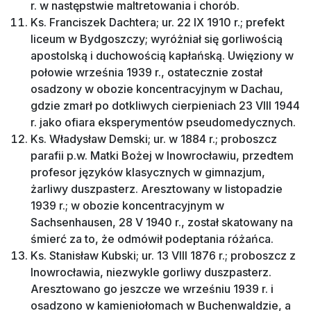
r. w następstwie maltretowania i chorób.
Ks. Franciszek Dachtera; ur. 22 IX 1910 r.; prefekt
liceum w Bydgoszczy; wyróżniał się gorliwością
apostolską i duchowością kapłańską. Uwięziony w
połowie września 1939 r., ostatecznie został
osadzony w obozie koncentracyjnym w Dachau,
gdzie zmarł po dotkliwych cierpieniach 23 VIII 1944
r. jako ofiara eksperymentów pseudomedycznych.
Ks. Władysław Demski; ur. w 1884 r.; proboszcz
parafii p.w. Matki Bożej w Inowrocławiu, przedtem
profesor języków klasycznych w gimnazjum,
żarliwy duszpasterz. Aresztowany w listopadzie
1939 r.; w obozie koncentracyjnym w
Sachsenhausen, 28 V 1940 r., został skatowany na
śmierć za to, że odmówił podeptania różańca.
Ks. Stanisław Kubski; ur. 13 VIII 1876 r.; proboszcz z
Inowrocławia, niezwykle gorliwy duszpasterz.
Aresztowano go jeszcze we wrześniu 1939 r. i
osadzono w kamieniołomach w Buchenwaldzie, a