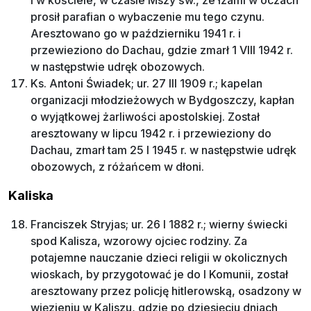
i w kościele, w czasie Mszy św., ze łzami w oczach
prosił parafian o wybaczenie mu tego czynu.
Aresztowano go w październiku 1941 r. i
przewieziono do Dachau, gdzie zmarł 1 VIII 1942 r.
w następstwie udręk obozowych.
Ks. Antoni Świadek; ur. 27 III 1909 r.; kapelan
organizacji młodzieżowych w Bydgoszczy, kapłan
o wyjątkowej żarliwości apostolskiej. Został
aresztowany w lipcu 1942 r. i przewieziony do
Dachau, zmarł tam 25 I 1945 r. w następstwie udręk
obozowych, z różańcem w dłoni.
Kaliska
Franciszek Stryjas; ur. 26 I 1882 r.; wierny świecki
spod Kalisza, wzorowy ojciec rodziny. Za
potajemne nauczanie dzieci religii w okolicznych
wioskach, by przygotować je do I Komunii, został
aresztowany przez policję hitlerowską, osadzony w
więzieniu w Kaliszu, gdzie po dziesięciu dniach