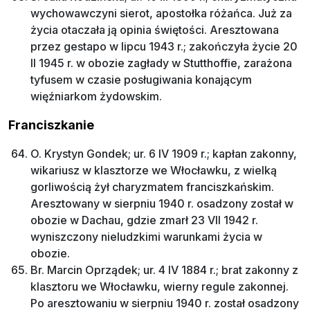
wychowawczyni sierot, apostołka różańca. Już za
życia otaczała ją opinia świętości. Aresztowana
przez gestapo w lipcu 1943 r.; zakończyła życie 20
II 1945 r. w obozie zagłady w Stutthoffie, zarażona
tyfusem w czasie posługiwania konającym
więźniarkom żydowskim.
Franciszkanie
O. Krystyn Gondek; ur. 6 IV 1909 r.; kapłan zakonny,
wikariusz w klasztorze we Włocławku, z wielką
gorliwością żył charyzmatem franciszkańskim.
Aresztowany w sierpniu 1940 r. osadzony został w
obozie w Dachau, gdzie zmarł 23 VII 1942 r.
wyniszczony nieludzkimi warunkami życia w
obozie.
Br. Marcin Oprządek; ur. 4 IV 1884 r.; brat zakonny z
klasztoru we Włocławku, wierny regule zakonnej.
Po aresztowaniu w sierpniu 1940 r. został osadzony