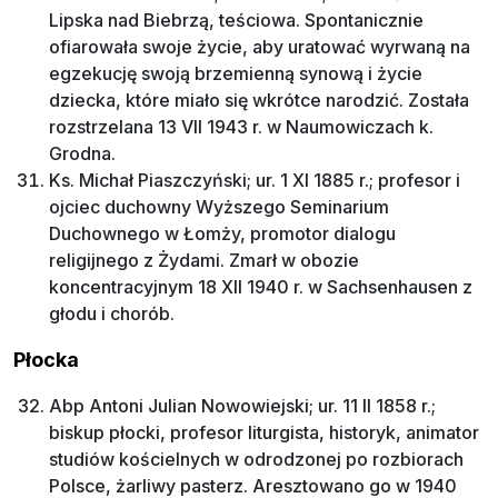
Lipska nad Biebrzą, teściowa. Spontanicznie
ofiarowała swoje życie, aby uratować wyrwaną na
egzekucję swoją brzemienną synową i życie
dziecka, które miało się wkrótce narodzić. Została
rozstrzelana 13 VII 1943 r. w Naumowiczach k.
Grodna.
Ks. Michał Piaszczyński; ur. 1 XI 1885 r.; profesor i
ojciec duchowny Wyższego Seminarium
Duchownego w Łomży, promotor dialogu
religijnego z Żydami. Zmarł w obozie
koncentracyjnym 18 XII 1940 r. w Sachsenhausen z
głodu i chorób.
Płocka
Abp Antoni Julian Nowowiejski; ur. 11 II 1858 r.;
biskup płocki, profesor liturgista, historyk, animator
studiów kościelnych w odrodzonej po rozbiorach
Polsce, żarliwy pasterz. Aresztowano go w 1940