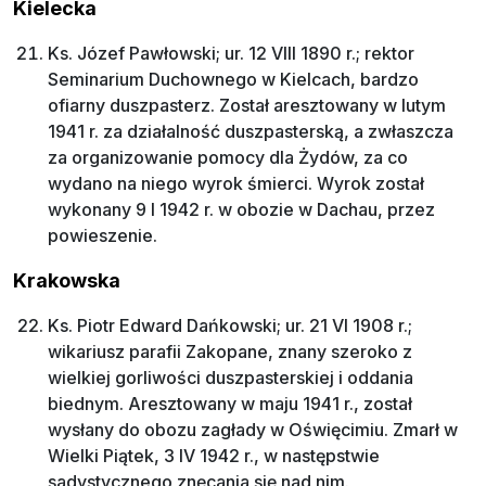
Kielecka
Ks. Józef Pawłowski; ur. 12 VIII 1890 r.; rektor
Seminarium Duchownego w Kielcach, bardzo
ofiarny duszpasterz. Został aresztowany w lutym
1941 r. za działalność duszpasterską, a zwłaszcza
za organizowanie pomocy dla Żydów, za co
wydano na niego wyrok śmierci. Wyrok został
wykonany 9 I 1942 r. w obozie w Dachau, przez
powieszenie.
Krakowska
Ks. Piotr Edward Dańkowski; ur. 21 VI 1908 r.;
wikariusz parafii Zakopane, znany szeroko z
wielkiej gorliwości duszpasterskiej i oddania
biednym. Aresztowany w maju 1941 r., został
wysłany do obozu zagłady w Oświęcimiu. Zmarł w
Wielki Piątek, 3 IV 1942 r., w następstwie
sadystycznego znęcania się nad nim.