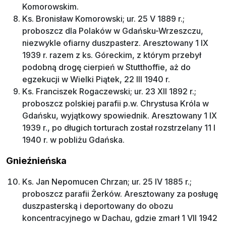
Komorowskim.
Ks. Bronisław Komorowski; ur. 25 V 1889 r.;
proboszcz dla Polaków w Gdańsku-Wrzeszczu,
niezwykle ofiarny duszpasterz. Aresztowany 1 IX
1939 r. razem z ks. Góreckim, z którym przebył
podobną drogę cierpień w Stutthoffie, aż do
egzekucji w Wielki Piątek, 22 III 1940 r.
Ks. Franciszek Rogaczewski; ur. 23 XII 1892 r.;
proboszcz polskiej parafii p.w. Chrystusa Króla w
Gdańsku, wyjątkowy spowiednik. Aresztowany 1 IX
1939 r., po długich torturach został rozstrzelany 11 I
1940 r. w pobliżu Gdańska.
Gnieźnieńska
Ks. Jan Nepomucen Chrzan; ur. 25 IV 1885 r.;
proboszcz parafii Żerków. Aresztowany za posługę
duszpasterską i deportowany do obozu
koncentracyjnego w Dachau, gdzie zmarł 1 VII 1942