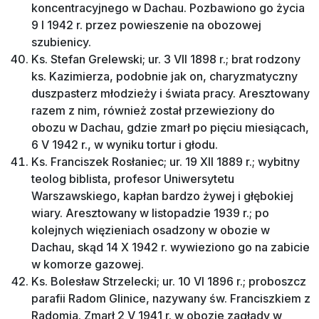
koncentracyjnego w Dachau. Pozbawiono go życia
9 I 1942 r. przez powieszenie na obozowej
szubienicy.
Ks. Stefan Grelewski; ur. 3 VII 1898 r.; brat rodzony
ks. Kazimierza, podobnie jak on, charyzmatyczny
duszpasterz młodzieży i świata pracy. Aresztowany
razem z nim, również został przewieziony do
obozu w Dachau, gdzie zmarł po pięciu miesiącach,
6 V 1942 r., w wyniku tortur i głodu.
Ks. Franciszek Rosłaniec; ur. 19 XII 1889 r.; wybitny
teolog biblista, profesor Uniwersytetu
Warszawskiego, kapłan bardzo żywej i głębokiej
wiary. Aresztowany w listopadzie 1939 r.; po
kolejnych więzieniach osadzony w obozie w
Dachau, skąd 14 X 1942 r. wywieziono go na zabicie
w komorze gazowej.
Ks. Bolesław Strzelecki; ur. 10 VI 1896 r.; proboszcz
parafii Radom Glinice, nazywany św. Franciszkiem z
Radomia. Zmarł 2 V 1941 r. w obozie zagłady w