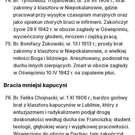
Br. Tymoteusz Trojanowski; ur. 28 VII 1908 r.; brat
zakonny z klasztoru w Niepokalanowie, gdzie
pracował przy wysyłce czasopism maryjnych oraz
jako opiekun chorych braci w infirmerii. Zakończył
życie 28 II 1942 r. w obozie zagłady w Oświęcimiu,
wycieńczony głodem, mrozem i ciężką pracą.
Br. Bonifacy Żukowski; ur. 13 I 1913 r.; prosty brat
zakonny z klasztoru w Niepokalanowie, o wielkiej
miłości Boga i bliźniego. Aresztowany, podnosił na
duchu innych cierpiących. Zmarł w obozie zagłady
w Oświęcimiu 10 IV 1942 r. na zapalenie płuc.
Bracia mniejsi kapucyni
Br. Feliks Chojnacki; ur. 1 XI 1906 r.; bardzo gorliwy
brat z klasztoru kapucynów w Lublinie, który z
entuzjazmem i radykalizmem podjął drogę
doskonałości według ducha św. Franciszka; student
teologii, głębokiej wiary i wyjątkowej pracowitości.
Wywieziony do obozu w Dachau, tam zakończył