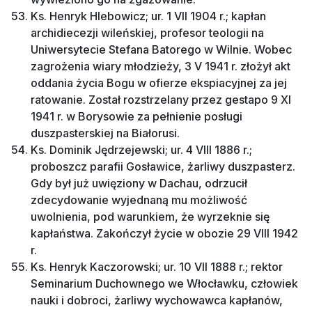
Ks. Henryk Hlebowicz; ur. 1 VII 1904 r.; kapłan
archidiecezji wileńskiej, profesor teologii na
Uniwersytecie Stefana Batorego w Wilnie. Wobec
zagrożenia wiary młodzieży, 3 V 1941 r. złożył akt
oddania życia Bogu w ofierze ekspiacyjnej za jej
ratowanie. Został rozstrzelany przez gestapo 9 XI
1941 r. w Borysowie za pełnienie posługi
duszpasterskiej na Białorusi.
Ks. Dominik Jędrzejewski; ur. 4 VIII 1886 r.;
proboszcz parafii Gosławice, żarliwy duszpasterz.
Gdy był już uwięziony w Dachau, odrzucił
zdecydowanie wyjednaną mu możliwość
uwolnienia, pod warunkiem, że wyrzeknie się
kapłaństwa. Zakończył życie w obozie 29 VIII 1942
r.
Ks. Henryk Kaczorowski; ur. 10 VII 1888 r.; rektor
Seminarium Duchownego we Włocławku, człowiek
nauki i dobroci, żarliwy wychowawca kapłanów,