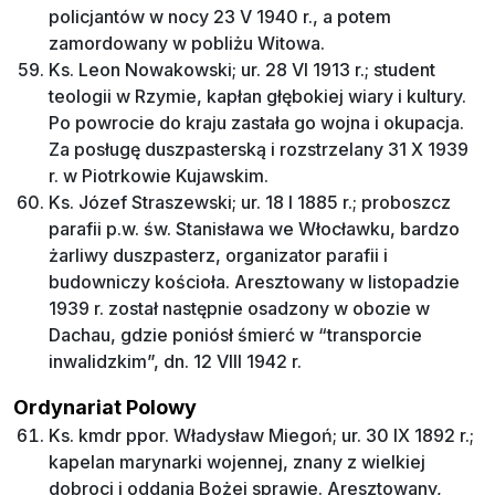
policjantów w nocy 23 V 1940 r., a potem
zamordowany w pobliżu Witowa.
Ks. Leon Nowakowski; ur. 28 VI 1913 r.; student
teologii w Rzymie, kapłan głębokiej wiary i kultury.
Po powrocie do kraju zastała go wojna i okupacja.
Za posługę duszpasterską i rozstrzelany 31 X 1939
r. w Piotrkowie Kujawskim.
Ks. Józef Straszewski; ur. 18 I 1885 r.; proboszcz
parafii p.w. św. Stanisława we Włocławku, bardzo
żarliwy duszpasterz, organizator parafii i
budowniczy kościoła. Aresztowany w listopadzie
1939 r. został następnie osadzony w obozie w
Dachau, gdzie poniósł śmierć w “transporcie
inwalidzkim”, dn. 12 VIII 1942 r.
Ordynariat Polowy
Ks. kmdr ppor. Władysław Miegoń; ur. 30 IX 1892 r.;
kapelan marynarki wojennej, znany z wielkiej
dobroci i oddania Bożej sprawie. Aresztowany,