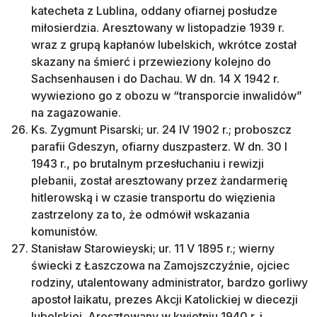
katecheta z Lublina, oddany ofiarnej posłudze
miłosierdzia. Aresztowany w listopadzie 1939 r.
wraz z grupą kapłanów lubelskich, wkrótce został
skazany na śmierć i przewieziony kolejno do
Sachsenhausen i do Dachau. W dn. 14 X 1942 r.
wywieziono go z obozu w “transporcie inwalidów”
na zagazowanie.
Ks. Zygmunt Pisarski; ur. 24 IV 1902 r.; proboszcz
parafii Gdeszyn, ofiarny duszpasterz. W dn. 30 I
1943 r., po brutalnym przesłuchaniu i rewizji
plebanii, został aresztowany przez żandarmerię
hitlerowską i w czasie transportu do więzienia
zastrzelony za to, że odmówił wskazania
komunistów.
Stanisław Starowieyski; ur. 11 V 1895 r.; wierny
świecki z Łaszczowa na Zamojszczyźnie, ojciec
rodziny, utalentowany administrator, bardzo gorliwy
apostoł laikatu, prezes Akcji Katolickiej w diecezji
lubelskiej. Aresztowany w kwietniu 1940 r. i