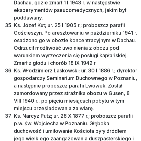
Dachau, gdzie zmarł 1 I 1943 r. w następstwie
eksperymentów pseudomedycznych, jakim był
poddawany.
Ks. Józef Kut; ur. 25 I 1905 r.; proboszcz parafii
Gościeszyn. Po aresztowaniu w październiku 1941 r.
osadzono go w obozie koncentracyjnym w Dachau.
Odrzucił możliwość uwolnienia z obozu pod
warunkiem wyrzeczenia się posługi kapłańskiej.
Zmarł z głodu i chorób 18 IX 1942 r.
Ks. Włodzimierz Laskowski; ur. 30 I 1886 r.; dyrektor
gospodarczy Seminarium Duchownego w Poznaniu,
a następnie proboszcz parafii Lwówek. Został
zamordowany przez strażnika obozu w Gusen, 8
VIII 1940 r., po pięciu miesiącach pobytu w tym
miejscu prześladowania za wiarę.
Ks. Narcyz Putz; ur. 28 X 1877 r.; proboszcz parafii
p.w. św. Wojciecha w Poznaniu. Głęboka
duchowość i umiłowanie Kościoła były źródłem
jego wielkiego zaangażowania duszpasterskiego i