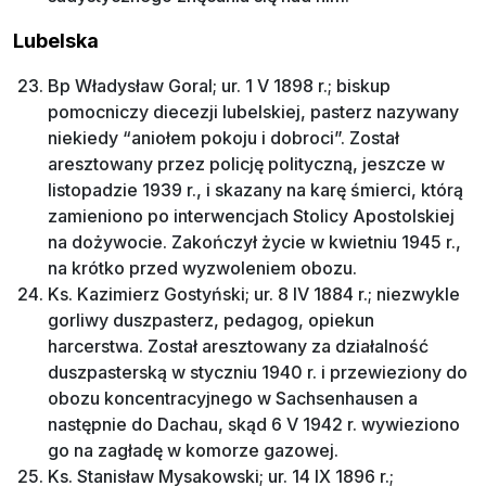
Lubelska
Bp Władysław Goral; ur. 1 V 1898 r.; biskup
pomocniczy diecezji lubelskiej, pasterz nazywany
niekiedy “aniołem pokoju i dobroci”. Został
aresztowany przez policję polityczną, jeszcze w
listopadzie 1939 r., i skazany na karę śmierci, którą
zamieniono po interwencjach Stolicy Apostolskiej
na dożywocie. Zakończył życie w kwietniu 1945 r.,
na krótko przed wyzwoleniem obozu.
Ks. Kazimierz Gostyński; ur. 8 IV 1884 r.; niezwykle
gorliwy duszpasterz, pedagog, opiekun
harcerstwa. Został aresztowany za działalność
duszpasterską w styczniu 1940 r. i przewieziony do
obozu koncentracyjnego w Sachsenhausen a
następnie do Dachau, skąd 6 V 1942 r. wywieziono
go na zagładę w komorze gazowej.
Ks. Stanisław Mysakowski; ur. 14 IX 1896 r.;