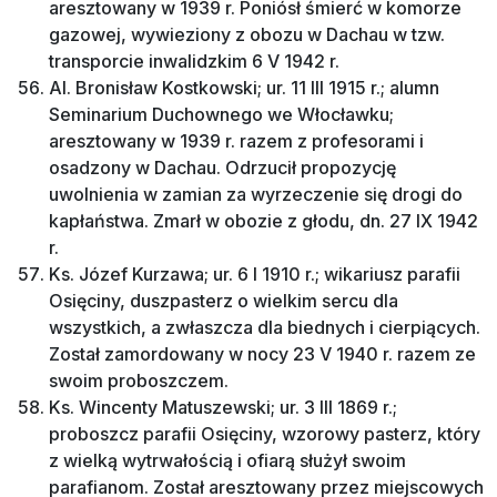
aresztowany w 1939 r. Poniósł śmierć w komorze
gazowej, wywieziony z obozu w Dachau w tzw.
transporcie inwalidzkim 6 V 1942 r.
Al. Bronisław Kostkowski; ur. 11 III 1915 r.; alumn
Seminarium Duchownego we Włocławku;
aresztowany w 1939 r. razem z profesorami i
osadzony w Dachau. Odrzucił propozycję
uwolnienia w zamian za wyrzeczenie się drogi do
kapłaństwa. Zmarł w obozie z głodu, dn. 27 IX 1942
r.
Ks. Józef Kurzawa; ur. 6 I 1910 r.; wikariusz parafii
Osięciny, duszpasterz o wielkim sercu dla
wszystkich, a zwłaszcza dla biednych i cierpiących.
Został zamordowany w nocy 23 V 1940 r. razem ze
swoim proboszczem.
Ks. Wincenty Matuszewski; ur. 3 III 1869 r.;
proboszcz parafii Osięciny, wzorowy pasterz, który
z wielką wytrwałością i ofiarą służył swoim
parafianom. Został aresztowany przez miejscowych