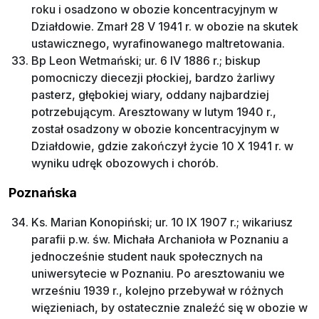
roku i osadzono w obozie koncentracyjnym w
Działdowie. Zmarł 28 V 1941 r. w obozie na skutek
ustawicznego, wyrafinowanego maltretowania.
Bp Leon Wetmański; ur. 6 IV 1886 r.; biskup
pomocniczy diecezji płockiej, bardzo żarliwy
pasterz, głębokiej wiary, oddany najbardziej
potrzebującym. Aresztowany w lutym 1940 r.,
został osadzony w obozie koncentracyjnym w
Działdowie, gdzie zakończył życie 10 X 1941 r. w
wyniku udręk obozowych i chorób.
Poznańska
Ks. Marian Konopiński; ur. 10 IX 1907 r.; wikariusz
parafii p.w. św. Michała Archanioła w Poznaniu a
jednocześnie student nauk społecznych na
uniwersytecie w Poznaniu. Po aresztowaniu we
wrześniu 1939 r., kolejno przebywał w różnych
więzieniach, by ostatecznie znaleźć się w obozie w