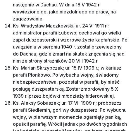
następnie w Dachau. W dniu 18 V 1942 r.
wywieziono go, jako niezdolnego do pracy, na
zagazowanie.
Ks. Władysław Mączkowski; ur. 24 VI 1911 r.;
administrator parafii Łubowo; cechował go wielki
zapał duszpasterski i wzorowe życie kapłańskie. Po
uwięzieniu w sierpniu 1940 r. został przewieziony
do Dachau, gdzie zmarł na skutek znęcania się nad
nim ze strony strażników 20 VIII 1942 r.
Ks. Marian Skrzypczak; ur. 15 IV 1909 r.; wikariusz
parafii Płonkowo. Po wybuchu wojny, świadomy
niebezpieczeństwa, pozostał w parafii, by nieść
posługę duszpasterską. Został zmordowany 5 X
1939 r. przez bojówki młodzieży hitlerowskiej.
Ks. Aleksy Sobaszek; ur. 17 VII 1909 r.; proboszcz
parafii Siedlemin, gorliwy duszpasterz. Po wybuchu
wojny, w pierwszym momencie ogarnięty paniką,
opuścił parafię. Wrócił jednak po dwóch tygodniach