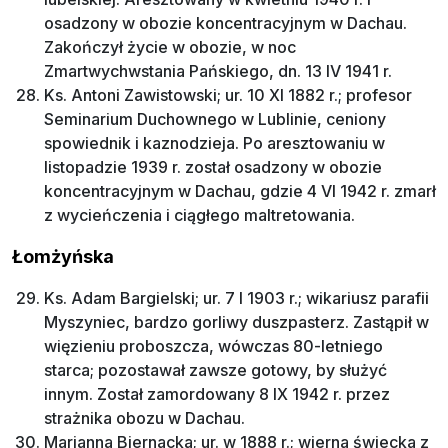
osadzony w obozie koncentracyjnym w Dachau.
Zakończył życie w obozie, w noc
Zmartwychwstania Pańskiego, dn. 13 IV 1941 r.
Ks. Antoni Zawistowski; ur. 10 XI 1882 r.; profesor
Seminarium Duchownego w Lublinie, ceniony
spowiednik i kaznodzieja. Po aresztowaniu w
listopadzie 1939 r. został osadzony w obozie
koncentracyjnym w Dachau, gdzie 4 VI 1942 r. zmarł
z wycieńczenia i ciągłego maltretowania.
Łomżyńska
Ks. Adam Bargielski; ur. 7 I 1903 r.; wikariusz parafii
Myszyniec, bardzo gorliwy duszpasterz. Zastąpił w
więzieniu proboszcza, wówczas 80-letniego
starca; pozostawał zawsze gotowy, by służyć
innym. Został zamordowany 8 IX 1942 r. przez
strażnika obozu w Dachau.
Marianna Biernacka; ur. w 1888 r.; wierna świecka z