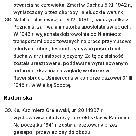
otwarcia na człowieka. Zmarł w Dachau 5 XII 1942 r.,
wyniszczony przez choroby i nieludzkie warunki.
Natalia Tułasiewicz; ur. 9 IV 1906 r.; nauczycielka z
Poznania, żarliwa animatorka apostolatu świeckich.
W 1943 r. wyjechała dobrowolnie do Niemiec z
transportami deportowanych na prace przymusowe
młodych kobiet, by podtrzymywać pośród nich
ducha wiary i miłości ojczyzny. Za tę działalność
została aresztowana, poddawana wyrafinowanym
torturom i skazana na zagładę w obozie w
Ravensbrück. Uśmiercona w komorze gazowej 31 III
1945 r., w Wielką Sobotę.
Radomska
Ks. Kazimierz Grelewski; ur. 20 I 1907 r.;
wychowawca młodzieży, prefekt szkół w Radomiu.
Na początku 1941 r. został aresztowany przez
gestapo i przewieziony do obozu