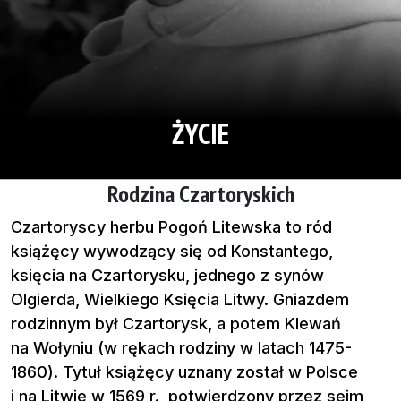
ŻYCIE
Rodzina Czartoryskich
Czartoryscy herbu Pogoń Litewska to ród
książęcy wywodzący się od Konstantego,
księcia na Czartorysku, jednego z synów
Olgierda, Wielkiego Księcia Litwy. Gniazdem
rodzinnym był Czartorysk, a potem Klewań
na Wołyniu (w rękach rodziny w latach 1475-
1860). Tytuł książęcy uznany został w Polsce
i na Litwie w 1569 r., potwierdzony przez sejm