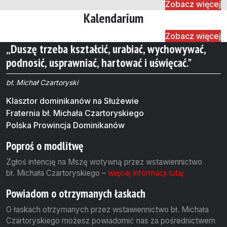
Zobacz więcej
Kalendarium
Zobacz więcej
„Duszę trzeba kształcić, urabiać, wychowywać,
podnosić, usprawniać, hartować i uświęcać."
bł. Michał Czartoryski
Klasztor dominikanów na Służewie
Fraternia bł. Michała Czartoryskiego
Polska Prowincja Dominikanów
Poproś o modlitwę
Zgłoś intencję na Mszę wotywną przez wstawiennictwo
bł. Michała Czartoryskiego –
więcej informacji tutaj
Powiadom o otrzymanych łaskach
O łaskach otrzymanych przez wstawiennictwo bł. Michała
Czartoryskiego możesz powiadomić nas za pośrednictwem