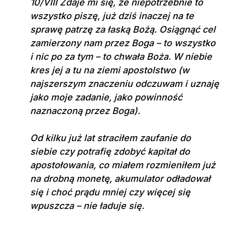
10/VIII Zdaje mi się, że niepotrzebnie to
wszystko piszę, już dziś inaczej na te
sprawę patrzę za łaską Bożą. Osiągnąć cel
zamierzony nam przez Boga – to wszystko
i nic po za tym – to chwała Boża. W niebie
kres jej a tu na ziemi apostolstwo (w
najszerszym znaczeniu odczuwam i uznaję
jako moje zadanie, jako powinność
naznaczoną przez Boga).
Od kilku już lat straciłem zaufanie do
siebie czy potrafię zdobyć kapitał do
apostołowania, co miałem rozmieniłem już
na drobną monetę, akumulator odładował
się i choć prądu mniej czy więcej się
wpuszcza – nie ładuje się.