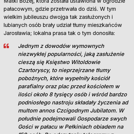
Matki Bożej, która została ustawiona w ogrodzie
pałacowym, gdzie przetrwała do dziś. W tym
wielkim jubileuszu dwojga tak zasłużonych i
lubianych osób brały udział tłumy mieszkańców
Jarosławia; lokalna prasa tak o tym donosiła:
Jednym z dowodów wymownych
niezwykłej popularności, jaką zasłużenie
cieszą się Księstwo Witoldowie
Czartoryscy, to nieprzejrzane tłumy
pobożnych, które wypełniły kościół
parafialny oraz plac przed kościołem w
ilości około 8 tysięcy osób i wśród bardzo
podniosłego nastroju składały życzenia ad
multom annos Czcigodnym Jubilatom. W
południe podejmowali Gospodarze swych
Gości w pałacu w Pełkiniach obiadem na