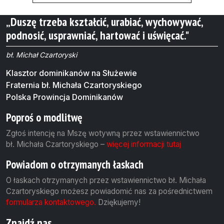
„Duszę trzeba kształcić, urabiać, wychowywać,
podnosić, usprawniać, hartować i uświęcać."
bł. Michał Czartoryski
Klasztor dominikanów na Służewie
Fraternia bł. Michała Czartoryskiego
Polska Prowincja Dominikanów
Poproś o modlitwę
Zgłoś intencję na Mszę wotywną przez wstawiennictwo
bł. Michała Czartoryskiego –
więcej informacji tutaj
Powiadom o otrzymanych łaskach
O łaskach otrzymanych przez wstawiennictwo bł. Michała
Czartoryskiego możesz powiadomić nas za pośrednictwem
formularza kontaktowego.
Dziękujemy!
Znajdź nas