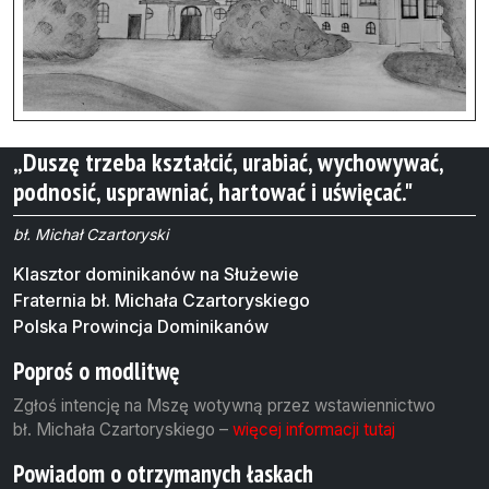
c
j
a
w
„Duszę trzeba kształcić, urabiać, wychowywać,
p
podnosić, usprawniać, hartować i uświęcać."
i
s
bł. Michał Czartoryski
u
Klasztor dominikanów na Służewie
Fraternia bł. Michała Czartoryskiego
Polska Prowincja Dominikanów
Poproś o modlitwę
Zgłoś intencję na Mszę wotywną przez wstawiennictwo
bł. Michała Czartoryskiego –
więcej informacji tutaj
Powiadom o otrzymanych łaskach