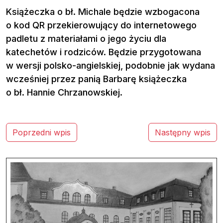
Książeczka o bł. Michale będzie wzbogacona
o kod QR przekierowujący do internetowego
padletu z materiałami o jego życiu dla
katechetów i rodziców. Będzie przygotowana
w wersji polsko-angielskiej, podobnie jak wydana
wcześniej przez panią Barbarę książeczka
o bł. Hannie Chrzanowskiej.
N
Poprzedni wpis
Następny wpis
a
w
i
g
a