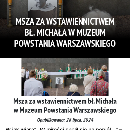
MSZA ZA WSTAWIENNICTWEM
BŁ. MICHAŁA W MUZEUM
POWSTANIA WARSZAWSKIEGO
Msza za wstawiennictwem bł. Michała
w Muzeum Powstania Warszawskiego
Opublikowano: 28 lipca, 2024
„W jak wiara” „W miłości spalił się na popiół…” –