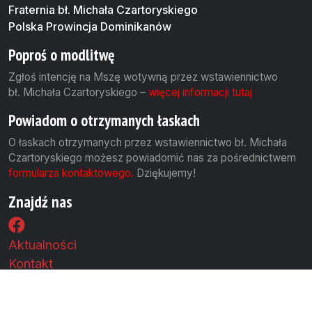
Fraternia bł. Michała Czartoryskiego
Polska Prowincja Dominikanów
Poproś o modlitwę
Zgłoś intencję na Mszę wotywną przez wstawiennictwo
bł. Michała Czartoryskiego –
więcej informacji tutaj
Powiadom o otrzymanych łaskach
O łaskach otrzymanych przez wstawiennictwo bł. Michała
Czartoryskiego możesz powiadomić nas za pośrednictwem
formularza kontaktowego.
Dziękujemy!
Znajdź nas
Aktualności
Kontakt
Polityka cookies