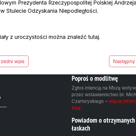
owym Prezydenta Rzeczypospolitej Polskiej Andrzej
w Stulecie Odzyskania Niepodległości.
iały z uroczystości można znaleźć
tutaj.
wigacja
zedni wpis
Następny
isu
Poproś o modlitwę
Zgłoś intencję na Mszę woty
przez wstawiennictwo bł. Mich
"
Czartoryskiego –
więcej inform
tutaj
Powiadom o otrzymanych
łaskach