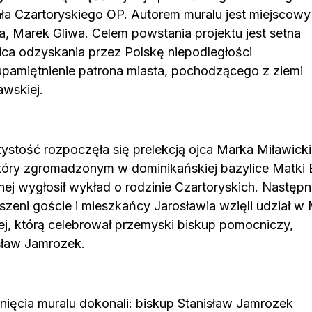
ła Czartoryskiego OP. Autorem muralu jest miejscowy
ta, Marek Gliwa. Celem powstania projektu jest setna
ica odzyskania przez Polskę niepodległości
upamiętnienie patrona miasta, pochodzącego z ziemi
awskiej.
ystość rozpoczęła się prelekcją ojca Marka Miławick
tóry zgromadzonym w dominikańskiej bazylice Matki 
nej wygłosił wykład o rodzinie Czartoryskich. Następn
szeni goście i mieszkańcy Jarosławia wzięli udział w
ej, którą celebrował przemyski biskup pomocniczy,
sław Jamrozek.
nięcia muralu dokonali: biskup Stanisław Jamrozek