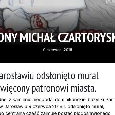
NY MICHAŁ CZARTORYS
9 czerwca, 2018
arosławiu odsłonięto mural
więcony patronowi miasta.
dnej z kamienic nieopodal dominikańskiej bazyliki Pan
 w Jarosławiu 9 czerwca 2018 r. odsłonięto mural,
go centralną część zajmuje postać błogosławionego