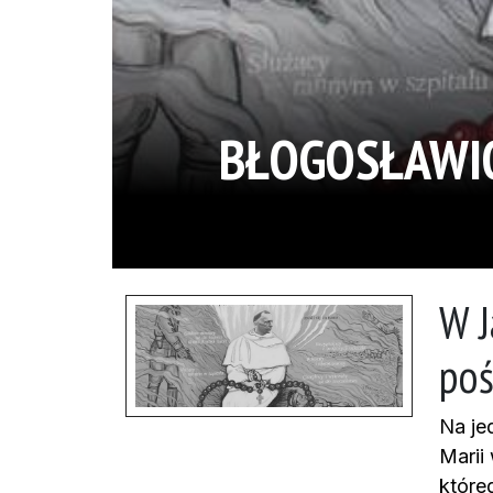
BŁOGOSŁAWIO
W J
poś
Na je
Marii
które