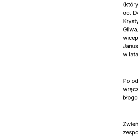
(któr
oo. D
Kryst
Gliwa
wicep
Janus
w lat
Po od
wręcz
błogo
Zwień
zespo