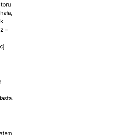
ztoru
hała,
ek
z –
cji
e
asta.
natem