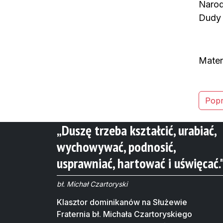
Narod
Dudy 
Mater
Na
Popr
wp
„Duszę trzeba kształcić, urabiać,
wychowywać, podnosić,
usprawniać, hartować i uświęcać.
bł. Michał Czartoryski
Klasztor dominikanów na Służewie
Fraternia bł. Michała Czartoryskiego