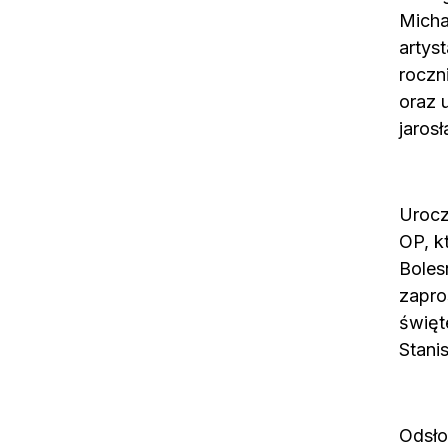
Micha
artys
roczn
oraz 
jarosł
Urocz
OP, k
Boles
zapro
święt
Stani
Odsło