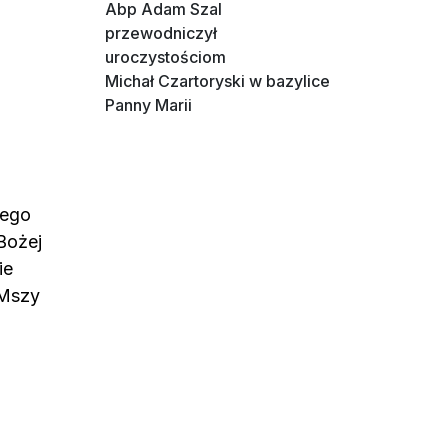
Abp Adam Szal
przewodniczył
uroczystościom
Michał Czartoryski w bazylice
Panny Marii
iego
Bożej
ie
 Mszy