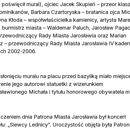
y poświęcił mural), ojciec Jacek Skupień – przeor klas
ominikanów, Barbara Czartoryska – bratanica ojca Mic
yna Kłoda – współwłaścicielka kamienicy, artysta Mar
, burmistrz miasta – Waldemar Paluch, Jarosław Pagac
rzewodniczący Rady Miasta Jarosławia oraz Marian
z – przewodniczący Rady Miasta Jarosławia IV kaden
ach 2002-2006.
słonięciu muralu na placu przed bazyliką miało miejsc
enie jego autorowi statuetki z wizerunkiem
sławionego Michała i tytułu honorowego obywatela mi
czeniem dnia Patrona Miasta Jarosławia był koncert
łu: „Siewcy Lednicy”. Uroczystość objęta była Patro