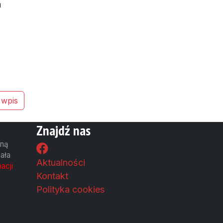
a
 wpis
Znajdź nas
wną
ała
Aktualności
acji
Kontakt
Polityka cookies