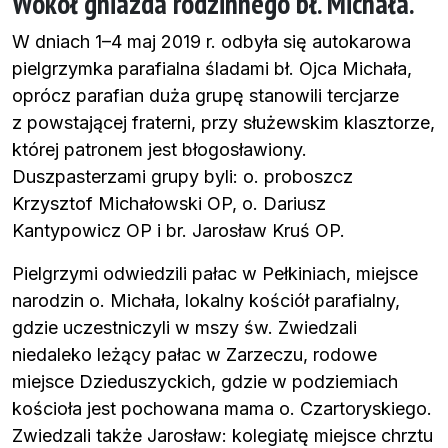
Wokół gniazda rodzinnego bł. Michała.
W dniach 1–4 maj 2019 r. odbyła się autokarowa
pielgrzymka parafialna śladami bł. Ojca Michała,
oprócz parafian duża grupę stanowili tercjarze
z powstającej fraterni, przy służewskim klasztorze,
której patronem jest błogosławiony.
Duszpasterzami grupy byli: o. proboszcz
Krzysztof Michałowski OP, o. Dariusz
Kantypowicz OP i br. Jarosław Kruś OP.
Pielgrzymi odwiedzili pałac w Pełkiniach, miejsce
narodzin o. Michała, lokalny kościół parafialny,
gdzie uczestniczyli w mszy św. Zwiedzali
niedaleko leżący pałac w Zarzeczu, rodowe
miejsce Dzieduszyckich, gdzie w podziemiach
kościoła jest pochowana mama o. Czartoryskiego.
Zwiedzali także Jarosław: kolegiatę miejsce chrztu