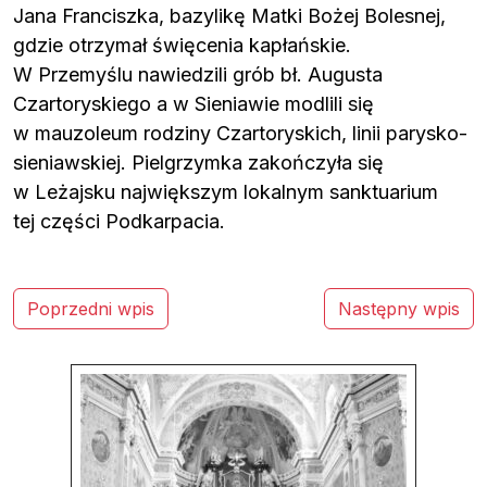
Jana Franciszka, bazylikę Matki Bożej Bolesnej,
gdzie otrzymał święcenia kapłańskie.
W Przemyślu nawiedzili grób bł. Augusta
Czartoryskiego a w Sieniawie modlili się
w mauzoleum rodziny Czartoryskich, linii parysko-
sieniawskiej. Pielgrzymka zakończyła się
w Leżajsku największym lokalnym sanktuarium
tej części Podkarpacia.
N
Poprzedni wpis
Następny wpis
a
w
i
g