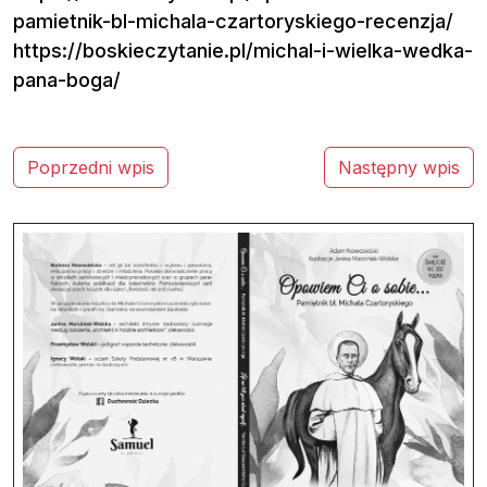
pamietnik-bl-michala-czartoryskiego-recenzja/
https://boskieczytanie.pl/michal-i-wielka-wedka-
pana-boga/
N
Poprzedni wpis
Następny wpis
a
w
i
g
a
c
j
a