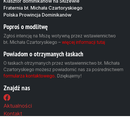
Klasztor dominikanów na Służewie
Fraternia bł. Michała Czartoryskiego
Polska Prowincja Dominikanów
Poproś o modlitwę
Zgłoś intencję na Mszę wotywną przez wstawiennictwo
bł. Michała Czartoryskiego –
więcej informacji tutaj
Powiadom o otrzymanych łaskach
O łaskach otrzymanych przez wstawiennictwo bł. Michała
Czartoryskiego możesz powiadomić nas za pośrednictwem
formularza kontaktowego.
Dziękujemy!
Znajdź nas
Aktualności
Kontakt
Polityka cookies