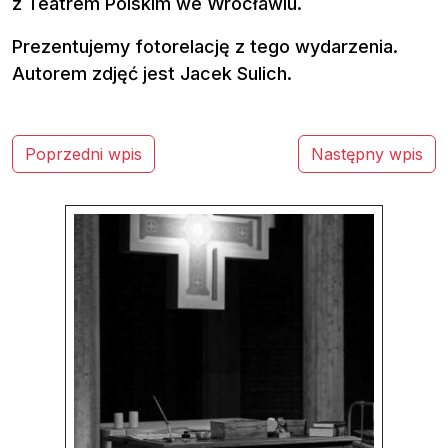
z Teatrem Polskim we Wrocławiu.
Prezentujemy fotorelację z tego wydarzenia.
Autorem zdjęć jest Jacek Sulich.
N
Poprzedni wpis
Następny wpis
a
w
i
g
a
c
j
a