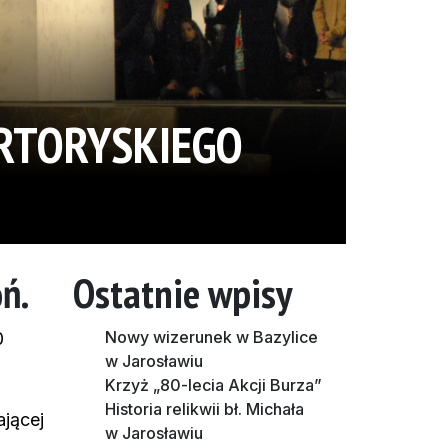
ARTORYSKIEGO
ń.
Ostatnie wpisy
Nowy wizerunek w Bazylice
0
w Jarosławiu
Krzyż „80-lecia Akcji Burza”
Historia relikwii bł. Michała
jącej
w Jarosławiu