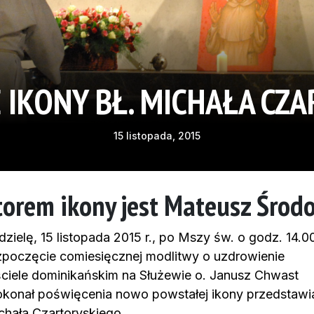
 IKONY BŁ. MICHAŁA CZ
15 listopada, 2015
orem ikony jest Mateusz Środo
dzielę, 15 listopada 2015 r., po Mszy św. o godz. 14.0
zpoczęcie comiesięcznej modlitwy o uzdrowienie
ciele dominikańskim na Służewie o. Janusz Chwast
konał poświęcenia nowo powstałej ikony przedstawia
ichała Czartoryskiego.