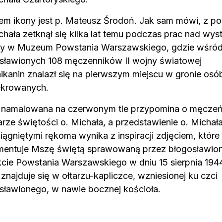
em ikony jest
p. Mateusz Środoń.
Jak sam mówi, z po
ichała zetknął się kilka lat temu podczas prac nad wys
cy w Muzeum Powstania Warszawskiego, gdzie wśró
sławionych 108 męczenników II wojny światowej
ikanin znalazł się na pierwszym miejscu w gronie osó
krowanych.
 namalowana na czerwonym tle przypomina o męcze
rze świętości o. Michała, a przedstawienie o. Michał
iągniętymi rękoma wynika z inspiracji zdjęciem, które
entuje Mszę świętą sprawowaną przez błogosławio
kcie Powstania Warszawskiego w dniu 15 sierpnia 1944
 znajduje się w ołtarzu-kapliczce, wzniesionej ku czci
sławionego, w nawie bocznej kościoła.