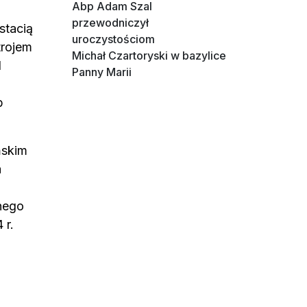
Abp Adam Szal
przewodniczył
stacią
uroczystościom
trojem
Michał Czartoryski w bazylice
d
Panny Marii
b
ńskim
a
nego
 r.