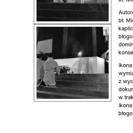
Autor
bł. M
kapli
błogo
domin
konse
Ikona
wymia
z wyc
dokum
w tra
Ikona
błogo