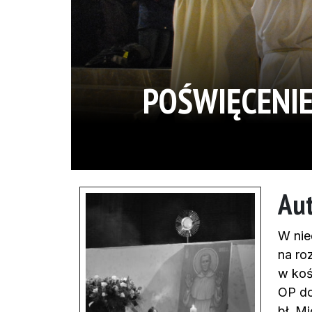
POŚWIĘCENIE
Aut
W nie
na ro
w koś
OP do
bł. M