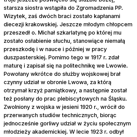
starsza siostra wstąpiła do Zgromadzenia PP.
Wizytek, zaś dwóch braci zostało kapłanami
diecezji krakowskiej. Jeszcze młodym chłopcem
przeszedł o. Michał szkarlatynę po której mu
zostało osłabienie słuchu, stanowiące niemałą
przeszkodę i w nauce i później w pracy
duszpasterskiej. Pomimo tego w 1917 r. zdał
maturę i zapisał się na politechnikę we Lwowie.
Powołany wkrótce do służby wojskowej brał
czynny udział w obronie Lwowa, za którą
otrzymał krzyż pamiątkowy, a następnie został
też posłany do prac plebiscytowych na Śląsku.
Zwolniony z wojska w jesieni 1920 r., wrócił do
przerwanych studiów technicznych, biorąc
jednocześnie gorliwy udział w życiu społecznym
młodzieży akademickiej. W lecie 1923 r. odbył