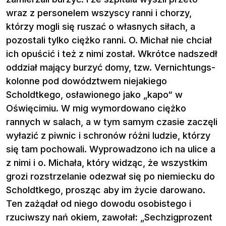
wraz z personelem wszyscy ranni i chorzy,
którzy mogli się ruszać o własnych siłach, a
pozostali tylko ciężko ranni. O. Michał nie chciał
ich opuścić i też z nimi został. Wkrótce nadszedł
oddział mający burzyć domy, tzw. Vernichtungs-
kolonne pod dowództwem niejakiego
Scholdtkego, osławionego jako „kapo“ w
Oświęcimiu. W mig wymordowano ciężko
rannych w salach, a w tym samym czasie zaczęli
wyłazić z piwnic i schronów różni ludzie, którzy
się tam pochowali. Wyprowadzono ich na ulice a
z nimi i o. Michała, który widząc, że wszystkim
grozi rozstrzelanie odezwał się po niemiecku do
Scholdtkego, prosząc aby im życie darowano.
Ten zażądał od niego dowodu osobistego i
rzuciwszy nań okiem, zawołał: „Sechzigprozent