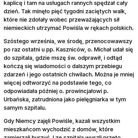
kaplicę i tam na usługach rannych spędzał cały
dzień. Tak minęło pięć tygodni zaciętych walk,
które nie zdołały wobec przeważających sił
niemieckich utrzymać Powiśla w rękach polskich.
Szóstego września, we środę, przenocowawszy
po raz ostatni u pp. Kaszniców, o. Michał udał się
do szpitala, gdzie mszę św. odprawił, i odtąd
kończą się wiadomości o dalszym przebiegu
zdarzeń i jego ostatnich chwilach. Można je mniej
więcej odtworzyć na podstawie tego, co
odpowiadała później o. prowincjałowi p.
Urbańska, zatrudniona jako pielęgniarka w tym
samym szpitalu.
Gdy Niemcy zajęli Powiśle, kazali wszystkim
mieszkańcom wychodzić z domów, które
zamierzali burzyć. I ze szpitala wyszli przeto