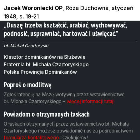
Jacek Woroniecki OP
, Róża Duchowna, styczeń
1948, s. 19-21
„Duszę trzeba kształcić, urabiać, wychowywać,
podnosić, usprawniać, hartować i uświęcać."
bł. Michał Czartoryski
Klasztor dominikanów na Służewie
Fraternia bł. Michała Czartoryskiego
Polska Prowincja Dominikanów
Poproś o modlitwę
Zgłoś intencję na Mszę wotywną przez wstawiennictwo
bł. Michała Czartoryskiego –
więcej informacji tutaj
Powiadom o otrzymanych łaskach
O łaskach otrzymanych przez wstawiennictwo bł. Michała
Czartoryskiego możesz powiadomić nas za pośrednictwem
formularza kontaktowego.
Dziękujemy!