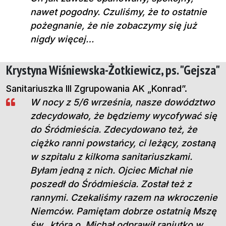
nawet pogodny. Czuliśmy, że to ostatnie
pożegnanie, że nie zobaczymy się już
nigdy więcej…
Krystyna Wiśniewska-Żotkiewicz, ps. "Gejsza"
Sanitariuszka III Zgrupowania AK „Konrad”.
W nocy z 5/6 września, nasze dowództwo
zdecydowało, że będziemy wycofywać się
do Śródmieścia. Zdecydowano też, że
ciężko ranni powstańcy, ci leżący, zostaną
w szpitalu z kilkoma sanitariuszkami.
Byłam jedną z nich. Ojciec Michał nie
poszedł do Śródmieścia. Został też z
rannymi. Czekaliśmy razem na wkroczenie
Niemców. Pamiętam dobrze ostatnią Mszę
św., którą o. Michał odprawił raniutko w