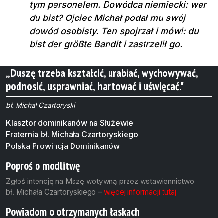
tym personelem. Dowódca niemiecki: wer
du bist? Ojciec Michał podał mu swój
dowód osobisty. Ten spojrzał i mówi: du
bist der größte Bandit i zastrzelił go.
„Duszę trzeba kształcić, urabiać, wychowywać,
podnosić, usprawniać, hartować i uświęcać."
bł. Michał Czartoryski
Klasztor dominikanów na Służewie
Fraternia bł. Michała Czartoryskiego
Polska Prowincja Dominikanów
Poproś o modlitwę
Zgłoś intencję na Mszę wotywną przez wstawiennictwo
bł. Michała Czartoryskiego –
więcej informacji tutaj
Powiadom o otrzymanych łaskach