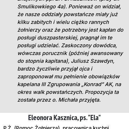
Smulikowkiego 4a). Ponieważ on widział,
że nasze oddziały powstańcze miały już
kilku zabitych i wielu ciężko rannych
żołnierzy oraz że potrzebny jest kapłan do
posługi duszpasterskiej, pragnął im te
posługi udzielać. Zaskoczony dowódca,
wówczas porucznik (później awansowany
do stopnia kapitana), Juliusz Szawdyn,
bardzo życzliwie przyjął ojca i
zaproponował mu pełnienie obowiązków
kapelana III Zgrupowania „Konrad” AK, na
okres walk powstańczych. Propozycja ta
została przez o. Michała przyjęta.
Eleonora Kasznica, ps. "Ela"
P.Ż. (Pomoc Żołnierza), pracownica kuchni