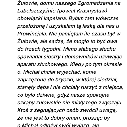
Żułowie, domu naszego Zgromadzenia na
Lubelszczyźnie (powiat Krasnystaw)
obowiązki kapelana. Byłam tam wówczas
przełożoną i uzyskałam tą łaskę dla nas u
Prowincjała. Nie pamiętam ile czasu był w
Żułowie, ale sądzę, że mogło to być dwa
do trzech tygodni. Mimo słabego słuchu
spowiadał siostry i domowników używając
aparatu słuchowego. Kiedy po tym okresie
o. Michał chciał wyjechać, konie
zaprzężone do bryczki, w której siedział,
stanęły dęba i nie chciały ruszyć z miejsca,
co było dziwne, gdyż nasze spokojne
szkapy żułowskie nie miały tego zwyczaju.
Ktoś z żegnających osób zwrócił uwagę,
że nie jest to dobry omen, prosząc by
o.Michał odłożył swój wyjazd, ale