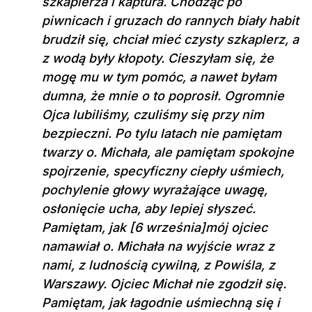
szkaplerza i kaptura. Chodząc po
piwnicach i gruzach do rannych biały habit
brudził się, chciał mieć czysty szkaplerz, a
z wodą były kłopoty. Cieszyłam się, że
mogę mu w tym pomóc, a nawet byłam
dumna, że mnie o to poprosił. Ogromnie
Ojca lubiliśmy, czuliśmy się przy nim
bezpieczni. Po tylu latach nie pamiętam
twarzy o. Michała, ale pamiętam spokojne
spojrzenie, specyficzny ciepły uśmiech,
pochylenie głowy wyrażające uwagę,
osłonięcie ucha, aby lepiej słyszeć.
Pamiętam, jak [6 września]mój ojciec
namawiał o. Michała na wyjście wraz z
nami, z ludnością cywilną, z Powiśla, z
Warszawy. Ojciec Michał nie zgodził się.
Pamiętam, jak łagodnie uśmiechną się i