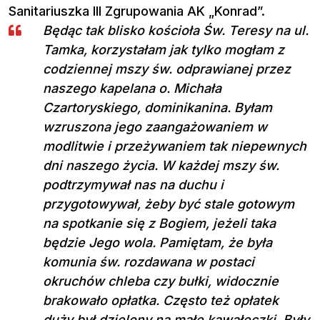
Sanitariuszka III Zgrupowania AK „Konrad”.
Będąc tak blisko kościoła Św. Teresy na ul.
Tamka, korzystałam jak tylko mogłam z
codziennej mszy św. odprawianej przez
naszego kapelana o. Michała
Czartoryskiego, dominikanina. Byłam
wzruszona jego zaangażowaniem w
modlitwie i przeżywaniem tak niepewnych
dni naszego życia. W każdej mszy św.
podtrzymywał nas na duchu i
przygotowywał, żeby być stale gotowym
na spotkanie się z Bogiem, jeżeli taka
będzie Jego wola. Pamiętam, że była
komunia św. rozdawana w postaci
okruchów chleba czy bułki, widocznie
brakowało opłatka. Często też opłatek
duży był dzielony na małe kawałeczki. Były