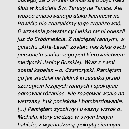
dlatego, że 5 września miał się odbyć nasz
ślub w kościele Św. Teresy na Tamce. Ale
wobec zmasowanego ataku Niemców na
Powiśle nie zdążyliśmy tego zrealizować.
6 września powstańcy i lekko ranni odeszli
już do Śródmieścia. Z najciężej rannymi, w
gmachu „Alfa-Laval” zostało nas kilka osób
personelu sanitarnego pod kierownictwem
medyczki Janiny Burskiej. Wraz z nami
został kapelan – o. Czartoryski. Pamiętam
go jak siedział na jakimś krzesełku przed
szeregiem leżących rannych i spokojnie
odmawiał różaniec. Nie reagował wcale na
wstrząsy, huk pocisków i bombardowanie.
[…] Pamiętam życzliwy i uważny wzrok o.
Michała, który siedząc w swym białym
habicie, z wychudzoną, pokrytą ciemnym