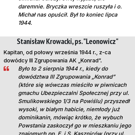
daremnie. Bryczka wreszcie ruszyła i o.
Michał nas opuścił. Był to koniec lipca
1944.
Stanisław Krowacki, ps. "Leonowicz"
Kapitan, od połowy września 1944 r., z-ca
dowódcy III Zgrupowania AK „Konrad”.
Było to 2 sierpnia 1944 r., kiedy do
dowództwa III Zgrupowania „Konrad”
(które się wówczas mieściło w piwnicach
gmachu Ubezpieczalni Społecznej przy ul.
Smulikowskiego 1/3 na Powiślu) przyszedł
wysoki, w białym habicie, niemłody już
dominikanin, mówiąc krótko, że wybuch
Powstania zaskoczył go w mieszkaniu jego
znajomych pp. E. i S. Kaszniców (przy ul.