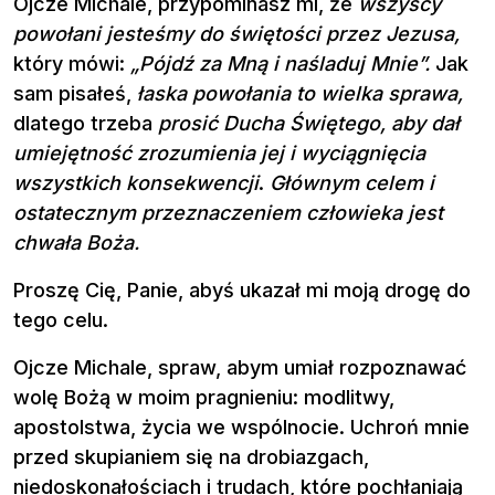
Ojcze Michale, przypominasz mi, że
wszyscy
powołani jesteśmy do świętości przez Jezusa,
który mówi:
„Pójdź za Mną i naśladuj Mnie”.
Jak
sam pisałeś,
łaska powołania to wielka sprawa,
dlatego trzeba
prosić Ducha Świętego, aby dał
umiejętność zrozumienia jej i wyciągnięcia
wszystkich konsekwencji
.
Głównym celem i
ostatecznym przeznaczeniem człowieka jest
chwała Boża.
Proszę Cię, Panie, abyś ukazał mi moją drogę do
tego celu.
Ojcze Michale, spraw, abym umiał rozpoznawać
wolę Bożą w moim pragnieniu: modlitwy,
apostolstwa, życia we wspólnocie. Uchroń mnie
przed skupianiem się na drobiazgach,
niedoskonałościach i trudach, które pochłaniają