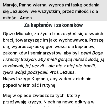
Maryjo, Panno wierna, wyproś mi łaskę oddania
się Jezusowi we wszystkim, przez miłość i dla
miłości. Amen.
Za kapłanów i zakonników
Ojcze Michale, za życia troszczyłeś się o swoich
braci, towarzysząc im jako wychowawca. Proszę
cię, wypraszaj łaskę gorliwości dla kapłanów,
zakonników i seminarzystów, aby byli
pełni Boga
i rzeczy Bożych, aby mieli gorącą miłość Bożą, ją
rozdawali, jej uczyli – ale nic z niej nie tracili,
tylko wciąż podsycali.
Proś Jezusa,
Najwyższego Kapłana, aby żaden z nich nie
popadł w letniość i rutynę.
Miej w opiece zwłaszcza tych, którzy
przeżywają kryzys. Niech na nowo odkryją w