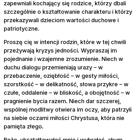
zapewniali kochający się rodzice, którzy dbali
szczególnie o kształtowanie charakteru i którzy
przekazywali dzieciom wartości duchowe i
patriotyczne.
Proszę cię w intencji rodzin, które w tej chwili
przeżywają kryzys jedności. Wypraszaj im
pojednanie i wzajemne zrozumienie. Niech w
duchu dialogu przemieniają urazy – w
przebaczenie, oziębłość – w gesty miłości,
szorstkość – w delikatność, słowa przykre – w
czułe, oddalenie – w bliskość, a obojętność – w
pragnienie bycia razem. Niech dar szczerej,
wspólnej modlitwy otwiera im oczy, aby patrzyli
na siebie oczami miłości Chrystusa, która nie
pamięta złego.
Boże, ukształtowałeś mnie i wybrałeś, abym