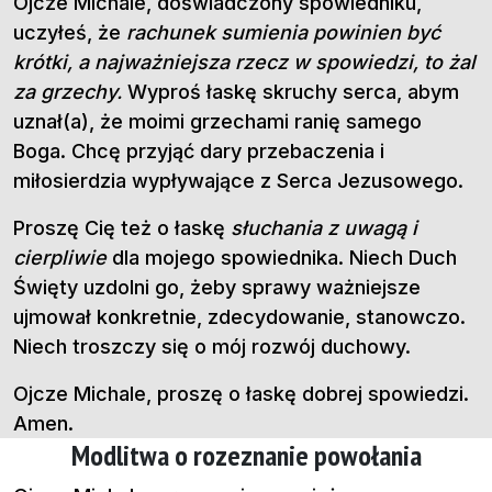
Ojcze Michale, doświadczony spowiedniku,
uczyłeś, że
rachunek sumienia powinien być
krótki, a najważniejsza rzecz w spowiedzi, to żal
za grzechy.
Wyproś łaskę skruchy serca, abym
uznał(a), że moimi grzechami ranię samego
Boga. Chcę przyjąć dary przebaczenia i
miłosierdzia wypływające z Serca Jezusowego.
Proszę Cię też o łaskę
słuchania z uwagą i
cierpliwie
dla mojego spowiednika. Niech Duch
Święty uzdolni go, żeby sprawy ważniejsze
ujmował konkretnie, zdecydowanie, stanowczo.
Niech troszczy się o mój rozwój duchowy.
Ojcze Michale, proszę o łaskę dobrej spowiedzi.
Amen.
Modlitwa o rozeznanie powołania