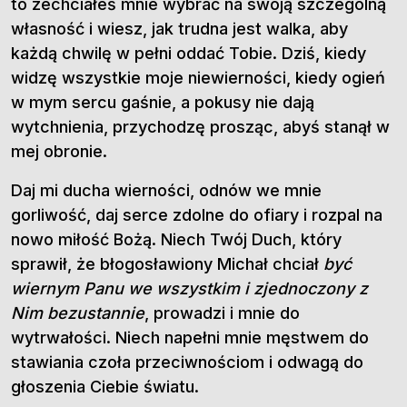
to zechciałeś mnie wybrać na swoją szczególną
własność i wiesz, jak trudna jest walka, aby
każdą chwilę w pełni oddać Tobie. Dziś, kiedy
widzę wszystkie moje niewierności, kiedy ogień
w mym sercu gaśnie, a pokusy nie dają
wytchnienia, przychodzę prosząc, abyś stanął w
mej obronie.
Daj mi ducha wierności, odnów we mnie
gorliwość, daj serce zdolne do ofiary i rozpal na
nowo miłość Bożą. Niech Twój Duch, który
sprawił, że błogosławiony Michał chciał
być
wiernym Panu we wszystkim i zjednoczony z
Nim bezustannie
, prowadzi i mnie do
wytrwałości. Niech napełni mnie męstwem do
stawiania czoła przeciwnościom i odwagą do
głoszenia Ciebie światu.