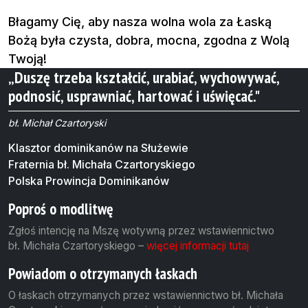
Błagamy Cię, aby nasza wolna wola za Łaską
Bożą była czysta, dobra, mocna, zgodna z Wolą
Twoją!
„Duszę trzeba kształcić, urabiać, wychowywać,
podnosić, usprawniać, hartować i uświęcać."
bł. Michał Czartoryski
Klasztor dominikanów na Służewie
Fraternia bł. Michała Czartoryskiego
Polska Prowincja Dominikanów
Poproś o modlitwę
Zgłoś intencję na Mszę wotywną przez wstawiennictwo
bł. Michała Czartoryskiego –
więcej informacji tutaj
Powiadom o otrzymanych łaskach
O łaskach otrzymanych przez wstawiennictwo bł. Michała