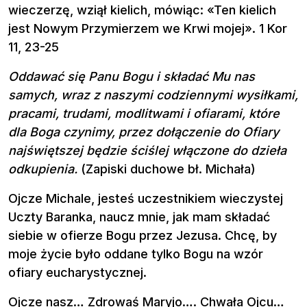
wieczerzę, wziął kielich, mówiąc: «Ten kielich
jest Nowym Przymierzem we Krwi mojej». 1 Kor
11, 23-25
Oddawać się Panu Bogu i składać Mu nas
samych, wraz z naszymi codziennymi wysiłkami,
pracami, trudami, modlitwami i ofiarami, które
dla Boga czynimy, przez dołączenie do Ofiary
najświętszej będzie ściślej włączone do dzieła
odkupienia.
(Zapiski duchowe bł. Michała)
Ojcze Michale, jesteś uczestnikiem wieczystej
Uczty Baranka, naucz mnie, jak mam składać
siebie w ofierze Bogu przez Jezusa. Chcę, by
moje życie było oddane tylko Bogu na wzór
ofiary eucharystycznej.
Ojcze nasz… Zdrowaś Maryjo…. Chwała Ojcu…