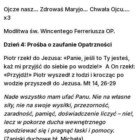
Ojcze nasz… Zdrowaś Maryjo… Chwała Ojcu….
x3
Modlitwa św. Wincentego Ferreriusza OP.
Dzień 4: Prośba o zaufanie Opatrzności
Piotr rzekł do Jezusa: «Panie, jeśli to Ty jesteś,
każ mi przyjść do siebie po wodzie!» A On rzekł:
«Przyjdź!» Piotr wyszedł z łodzi i krocząc po
wodzie przyszedł do Jezusa. Mt 14, 26-29
Nade wszystko mam ufać Panu. Nie na własne
siły, nie na swoje wysiłki, przezorność,
zaradność, pamięć, doświadczenie liczyć – nie!,
lecz w pokorze ducha wewnętrznego
spodziewać się i pragnąć łaski i pomocy
.
(Zapiski duchowe bł. Michała)