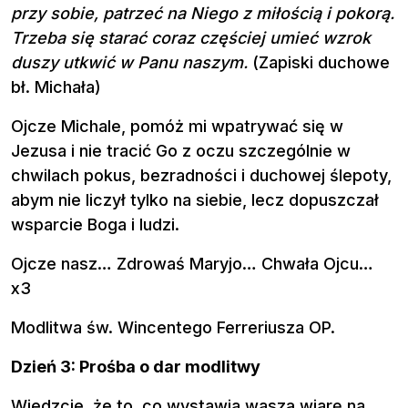
przy sobie, patrzeć na Niego z miłością i pokorą.
Trzeba się starać coraz częściej umieć wzrok
duszy utkwić w Panu naszym.
(Zapiski duchowe
bł. Michała)
Ojcze Michale, pomóż mi wpatrywać się w
Jezusa i nie tracić Go z oczu szczególnie w
chwilach pokus, bezradności i duchowej ślepoty,
abym nie liczył tylko na siebie, lecz dopuszczał
wsparcie Boga i ludzi.
Ojcze nasz… Zdrowaś Maryjo… Chwała Ojcu…
x3
Modlitwa św. Wincentego Ferreriusza OP.
Dzień 3: Prośba o dar modlitwy
Wiedzcie, że to, co wystawia waszą wiarę na