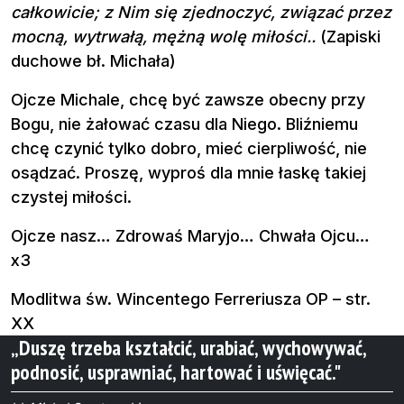
całkowicie; z Nim się zjednoczyć, związać przez
mocną, wytrwałą, mężną wolę miłości..
(Zapiski
duchowe bł. Michała)
Ojcze Michale, chcę być zawsze obecny przy
Bogu, nie żałować czasu dla Niego. Bliźniemu
chcę czynić tylko dobro, mieć cierpliwość, nie
osądzać. Proszę, wyproś dla mnie łaskę takiej
czystej miłości.
Ojcze nasz… Zdrowaś Maryjo… Chwała Ojcu…
x3
Modlitwa św. Wincentego Ferreriusza OP – str.
XX
„Duszę trzeba kształcić, urabiać, wychowywać,
podnosić, usprawniać, hartować i uświęcać."