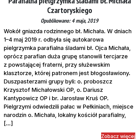
Parafialna pielgrzymka śladami bł. Michała
Czartoryskiego
Opublikowano: 4 maja, 2019
Wokół gniazda rodzinnego bł. Michała. W dniach
1–4 maj 2019 r. odbyła się autokarowa
pielgrzymka parafialna śladami bł. Ojca Michała,
oprócz parafian duża grupę stanowili tercjarze
z powstającej fraterni, przy służewskim
klasztorze, której patronem jest błogosławiony.
Duszpasterzami grupy byli: o. proboszcz
Krzysztof Michałowski OP, o. Dariusz
Kantypowicz OP i br. Jarosław Kruś OP.
Pielgrzymi odwiedzili pałac w Pełkiniach, miejsce
narodzin o. Michała, lokalny kościół parafialny,
[…]
Zobacz więcej