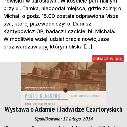
Powiślu i w Jarosławiu. W kościele parafialnym
przy ul. Tamka, nieopodal miejsca, gdzie zginął o.
Michał, o godz. 15.00 została odprawiona Msza
św., której przewodniczył o. Dariusz
Kantypowicz OP, badacz i czciciel bł. Michała.
W modlitwie wzięli udział bracia nowicjusze
oraz warszawiacy, którym bliska […]
Zobacz więcej
Wystawa o Adamie i Jadwidze Czartoryskich
Opublikowano: 11 lutego, 2014